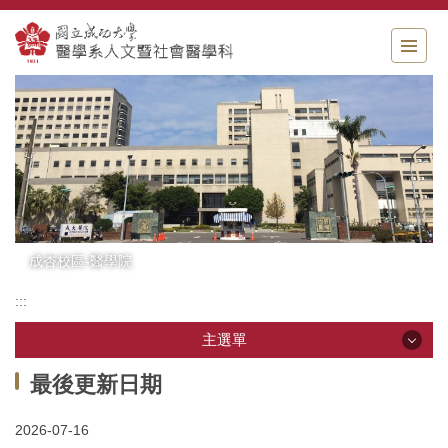
跳
到
主
要
內
容
區
塊
成杏校區-醫學院
:::
主選單
主選單
最後更新日期
2026-07-16
單位介紹